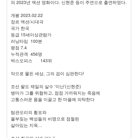
의 2023년 액션 영화이다. 신현준 등이 주연으로 출연하였다.
개봉
2023.02.22
장르
액션/시대극
국가
한국
등급
15세이상관람가
러닝타임
100분
평점
7.4
누적관객
456명
박스오피스
143위
악으로 물든 세상, 그의 검이 심판한다! 
조선 팔도 제일의 살수 '이난'(신현준) 
병마가 그를 위협하고, 점점 가까워지는 죽음에 
고통스러운 몸을 이끌고 한 마을에 의탁한다 
탐관오리의 횡포와 
울부짖는 백성들의 비명으로 점철된 
살아있는 지옥… 
조선 최고의 살수 '이난'